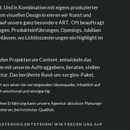
t. Und in Kombination mit eigens produzierter
em visuellen Design kreieren wir Kunst und
 auf unsere ganz besondere ART. Oft beauftragt
ngen, Produkteinführungen, Openings, Jubiläen
lässen, wo Lichtinszenierungen ein Highlight im
.
den Projekten um Content, entwickeln das
m mit unseren Auftraggebern, beraten, stellen
uktur. Das berühmte Rund-um-sorglos-Paket.
 aus einer nie versiegenden Ideenquelle. Inhaltlich auf
h emotional und einzigartig.
hen Erfahrung kann unsere Agentur absolute Planungs-
tieren, bei höchster Qualität.
EISTERUNG ENTSTEHEN! WIR FREUEN UNS AUF