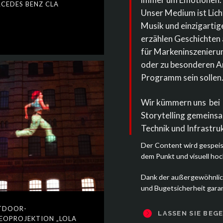
CEDES BENZ CLA
Unser Medium ist Lich
Musik und einzigartig
erzählen Geschichten
für Markeninszenieru
oder zu besonderen An
Programm sein sollen
Wir kümmern uns bei 
Storytelling gemeinsa
Technik und Infrastr
Der Content wird gespeist
dem Punkt und visuell hoc
Dank der außergewöhnlic
und Bugetsicherheit garan
TDOOR-
LASSEN SIE BEG
EOPROJEKTION „LOLA