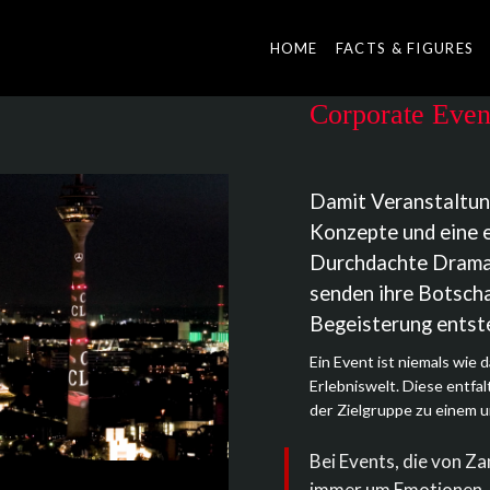
HOME
FACTS & FIGURES
Corporate Even
Damit Veranstaltun
Konzepte und eine e
Durchdachte Dramat
senden ihre Botscha
Begeisterung entst
Ein Event ist niemals wie 
Erlebniswelt. Diese entfal
der Zielgruppe zu einem u
Bei Events, die von Z
immer um Emotionen.