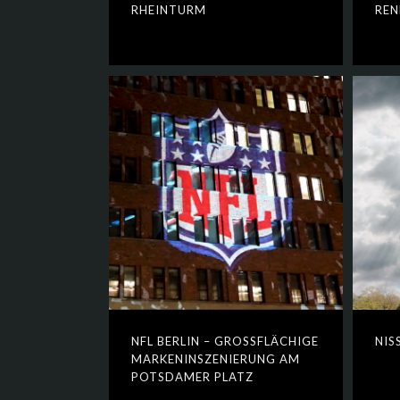
RHEINTURM
REN
NFL BERLIN – GROSSFLÄCHIGE M
NIS
ARKENINSZENIERUNG AM P
OTSDAMER PLATZ